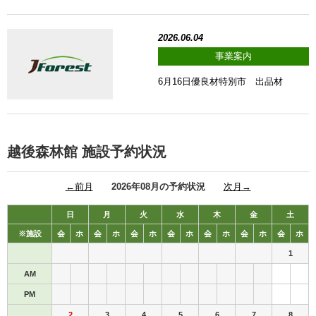
2026.06.04
事業案内
6月16日優良材特別市 出品材
越後森林館 施設予約状況
←前月
2026年08月の予約状況
次月→
日
月
火
水
木
金
土
※施設
会
ホ
会
ホ
会
ホ
会
ホ
会
ホ
会
ホ
会
ホ
1
AM
PM
2
3
4
5
6
7
8