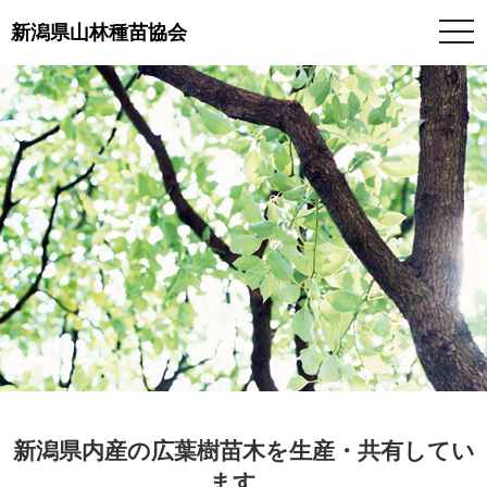
togg
新潟県山林種苗協会
navi
新潟県内産の広葉樹苗木を生産・共有してい
ます。