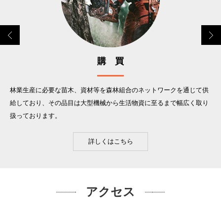
購 買
要な苗木、資材等を森林組合のネットワークを通じて供
県産材の普及
その品目は大型機械から生活物資に至るまで幅広く取り
業拡大に向け
す。
詳しくはこちら
アクセス