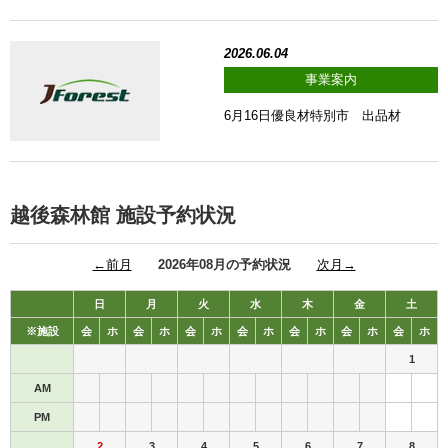
2026.06.04
事業案内
6月16日優良材特別市 出品材
越後森林館 施設予約状況
←前月
2026年08月の予約状況
次月→
日
月
火
水
木
金
土
※施設
会
ホ
会
ホ
会
ホ
会
ホ
会
ホ
会
ホ
会
ホ
1
AM
PM
2
3
4
5
6
7
8