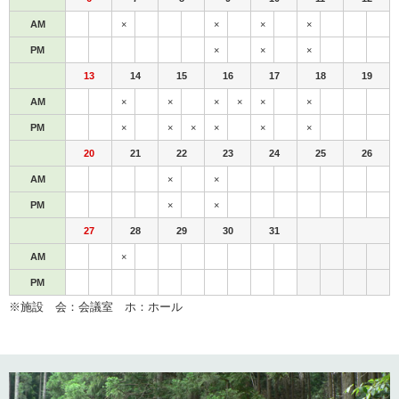
AM
×
×
×
×
PM
×
×
×
13
14
15
16
17
18
19
AM
×
×
×
×
×
×
PM
×
×
×
×
×
×
20
21
22
23
24
25
26
AM
×
×
PM
×
×
27
28
29
30
31
AM
×
PM
※施設 会：会議室 ホ：ホール