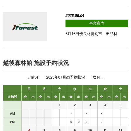
2026.06.04
事業案内
6月16日優良材特別市 出品材
越後森林館 施設予約状況
←前月
2025年07月の予約状況
次月→
日
月
火
水
木
金
土
※施設
会
ホ
会
ホ
会
ホ
会
ホ
会
ホ
会
ホ
会
ホ
1
2
3
4
5
AM
×
×
×
PM
×
×
×
×
6
7
8
9
10
11
12